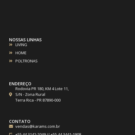
NOSSAS LINHAS
LIVING
HOME
POLTRONAS
ENDEREÇO
Rodovia PR 180, KM 4 Lote 11,
S/N - Zona Rural
Terra Rica - PR 87890-000
CONTATO
vendas@karams.com.br
+55 44 3142-2049 // +55 44 3441-1908