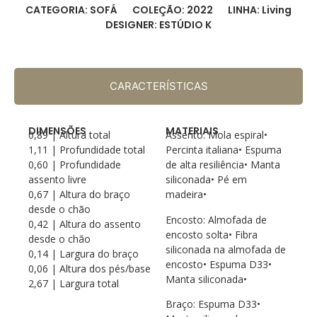
CATEGORIA: SOFÁ
COLEÇÃO: 2022
LINHA: Living
DESIGNER: ESTÚDIO K
CARACTERÍSTICAS
DIMENSÕES
MATERIAIS
0,89 | Altura total
Assento: Mola espiral•
1,11 | Profundidade total
Percinta italiana• Espuma
0,60 | Profundidade
de alta resiliência• Manta
assento livre
siliconada• Pé em
0,67 | Altura do braço
madeira•
desde o chão
Encosto: Almofada de
0,42 | Altura do assento
encosto solta• Fibra
desde o chão
siliconada na almofada de
0,14 | Largura do braço
encosto• Espuma D33•
0,06 | Altura dos pés/base
Manta siliconada•
2,67 | Largura total
Braço: Espuma D33•