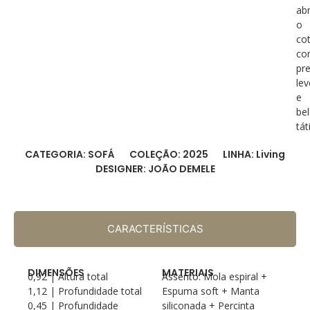
abr
o
cot
co
pr
le
e
be
táti
CATEGORIA: SOFÁ
COLEÇÃO: 2025
LINHA: Living
DESIGNER: JOÃO DEMELE
CARACTERÍSTICAS
DIMENSÕES
MATERIAIS
0,92 | Altura total
Assento: Mola espiral +
1,12 | Profundidade total
Espuma soft + Manta
0,45 | Profundidade
siliconada + Percinta