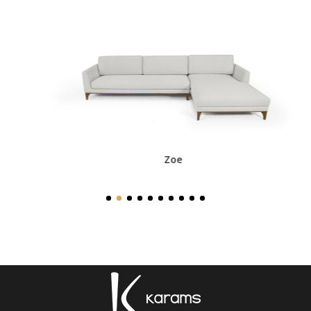
.
Zoe
1
2
3
4
5
6
7
8
9
10