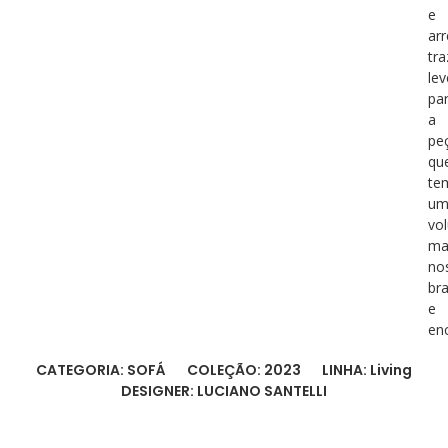
e
ar
tr
le
pa
a
pe
qu
te
u
vo
ma
no
br
e
en
CATEGORIA: SOFÁ
COLEÇÃO: 2023
LINHA: Living
DESIGNER: LUCIANO SANTELLI