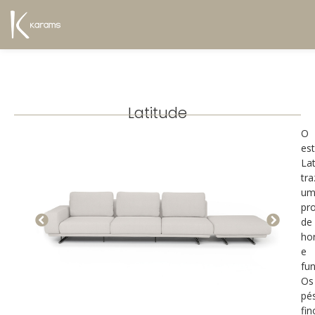
Latitude
O
es
Lat
tra
um
pr
de
hor
e
fun
Os
pé
fin