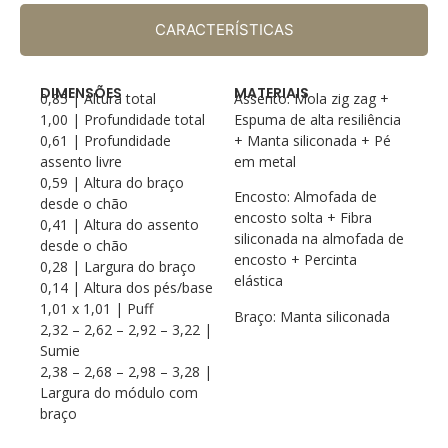
CARACTERÍSTICAS
DIMENSÕES
MATERIAIS
0,85 | Altura total
Assento: Mola zig zag +
1,00 | Profundidade total
Espuma de alta resiliência
0,61 | Profundidade
+ Manta siliconada + Pé
assento livre
em metal
0,59 | Altura do braço
Encosto: Almofada de
desde o chão
encosto solta + Fibra
0,41 | Altura do assento
siliconada na almofada de
desde o chão
encosto + Percinta
0,28 | Largura do braço
elástica
0,14 | Altura dos pés/base
1,01 x 1,01 | Puff
Braço: Manta siliconada
2,32 – 2,62 – 2,92 – 3,22 |
Sumie
2,38 – 2,68 – 2,98 – 3,28 |
Largura do módulo com
braço