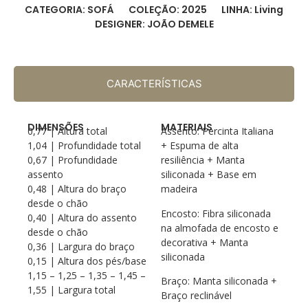
CATEGORIA: SOFÁ
COLEÇÃO: 2025
LINHA: Living
DESIGNER: JOÃO DEMELE
CARACTERÍSTICAS
DIMENSÕES
MATERIAIS
0,77 | Altura total
Assento: Percinta Italiana
1,04 | Profundidade total
+ Espuma de alta
0,67 | Profundidade
resiliência + Manta
assento
siliconada + Base em
0,48 | Altura do braço
madeira
desde o chão
Encosto: Fibra siliconada
0,40 | Altura do assento
na almofada de encosto e
desde o chão
decorativa + Manta
0,36 | Largura do braço
siliconada
0,15 | Altura dos pés/base
1,15 – 1,25 – 1,35 – 1,45 –
Braço: Manta siliconada +
1,55 | Largura total
Braço reclinável