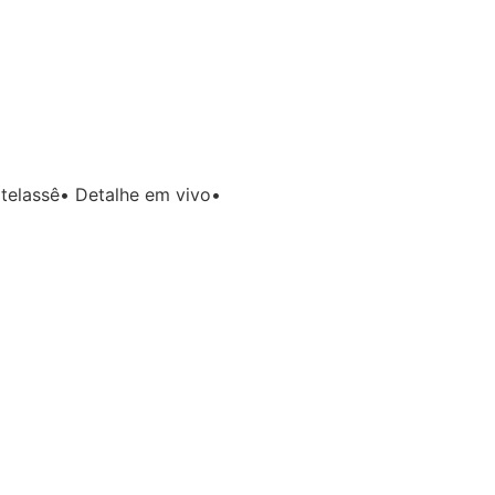
telassê• Detalhe em vivo•