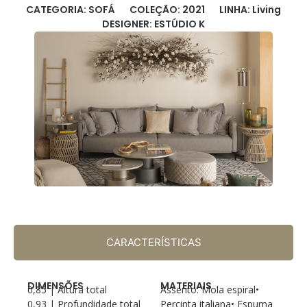
CATEGORIA: SOFÁ
COLEÇÃO: 2021
LINHA: Living
DESIGNER: ESTÚDIO K
CARACTERÍSTICAS
DIMENSÕES
MATERIAIS
0,85 | Altura total
Assento: Mola espiral•
0,93 | Profundidade total
Percinta italiana• Espuma