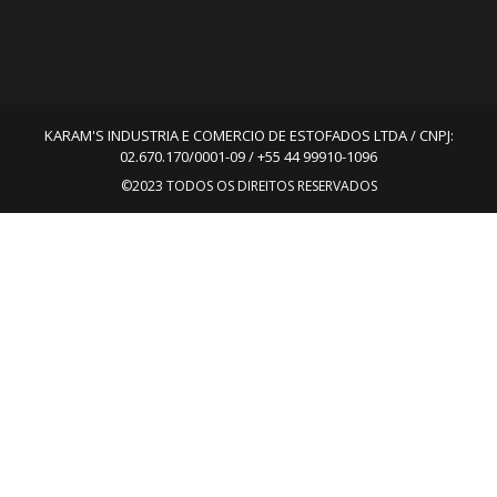
KARAM'S INDUSTRIA E COMERCIO DE ESTOFADOS LTDA / CNPJ:
02.670.170/0001-09 / +55 44 99910-1096
©2023 TODOS OS DIREITOS RESERVADOS