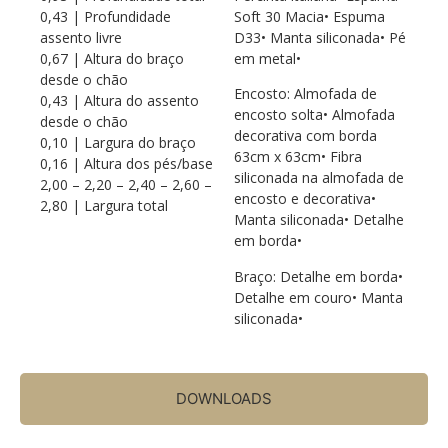
0,43 | Profundidade
Soft 30 Macia• Espuma
assento livre
D33• Manta siliconada• Pé
0,67 | Altura do braço
em metal•
desde o chão
Encosto: Almofada de
0,43 | Altura do assento
encosto solta• Almofada
desde o chão
decorativa com borda
0,10 | Largura do braço
63cm x 63cm• Fibra
0,16 | Altura dos pés/base
siliconada na almofada de
2,00 – 2,20 – 2,40 – 2,60 –
encosto e decorativa•
2,80 | Largura total
Manta siliconada• Detalhe
em borda•
Braço: Detalhe em borda•
Detalhe em couro• Manta
siliconada•
DOWNLOADS