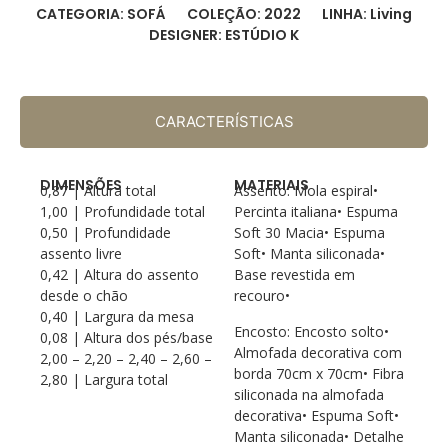
CATEGORIA: SOFÁ
COLEÇÃO: 2022
LINHA: Living
DESIGNER: ESTÚDIO K
CARACTERÍSTICAS
DIMENSÕES
MATERIAIS
0,87 | Altura total
Assento: Mola espiral•
1,00 | Profundidade total
Percinta italiana• Espuma
0,50 | Profundidade
Soft 30 Macia• Espuma
assento livre
Soft• Manta siliconada•
0,42 | Altura do assento
Base revestida em
desde o chão
recouro•
0,40 | Largura da mesa
Encosto: Encosto solto•
0,08 | Altura dos pés/base
Almofada decorativa com
2,00 – 2,20 – 2,40 – 2,60 –
borda 70cm x 70cm• Fibra
2,80 | Largura total
siliconada na almofada
decorativa• Espuma Soft•
Manta siliconada• Detalhe