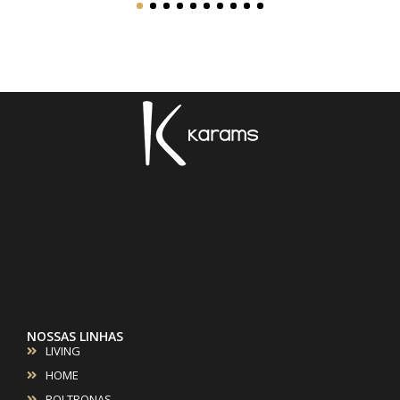
1
2
3
4
5
6
7
8
9
10
NOSSAS LINHAS
LIVING
HOME
POLTRONAS