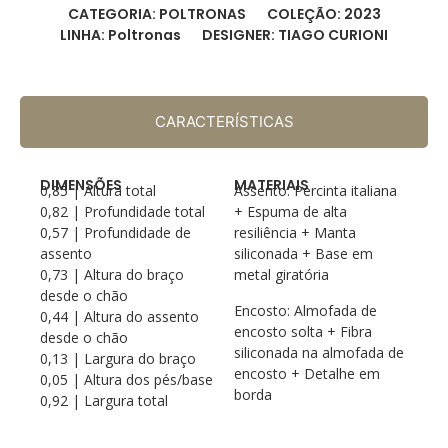
CATEGORIA: POLTRONAS
COLEÇÃO: 2023
LINHA: Poltronas
DESIGNER: TIAGO CURIONI
CARACTERÍSTICAS
DIMENSÕES
MATERIAIS
0,85 | Altura total
Assento: Percinta italiana
0,82 | Profundidade total
+ Espuma de alta
0,57 | Profundidade de
resiliência + Manta
assento
siliconada + Base em
0,73 | Altura do braço
metal giratória
desde o chão
Encosto: Almofada de
0,44 | Altura do assento
encosto solta + Fibra
desde o chão
siliconada na almofada de
0,13 | Largura do braço
encosto + Detalhe em
0,05 | Altura dos pés/base
borda
0,92 | Largura total