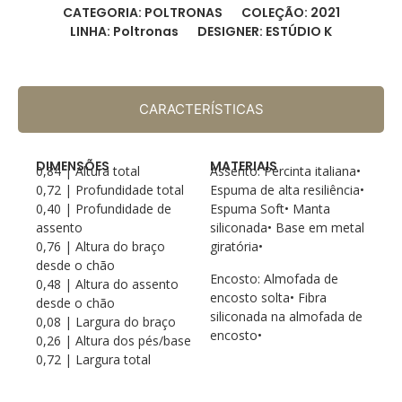
CATEGORIA: POLTRONAS
COLEÇÃO: 2021
LINHA: Poltronas
DESIGNER: ESTÚDIO K
CARACTERÍSTICAS
DIMENSÕES
MATERIAIS
0,84 | Altura total
Assento: Percinta italiana•
0,72 | Profundidade total
Espuma de alta resiliência•
0,40 | Profundidade de
Espuma Soft• Manta
assento
siliconada• Base em metal
0,76 | Altura do braço
giratória•
desde o chão
Encosto: Almofada de
0,48 | Altura do assento
encosto solta• Fibra
desde o chão
siliconada na almofada de
0,08 | Largura do braço
encosto•
0,26 | Altura dos pés/base
0,72 | Largura total