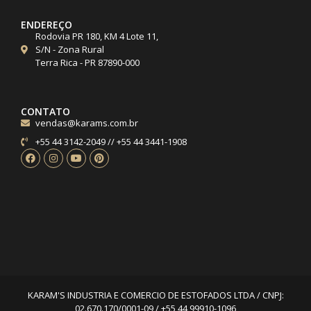
ENDEREÇO
Rodovia PR 180, KM 4 Lote 11,
S/N - Zona Rural
Terra Rica - PR 87890-000
CONTATO
vendas@karams.com.br
+55 44 3142-2049 // +55 44 3441-1908
KARAM'S INDUSTRIA E COMERCIO DE ESTOFADOS LTDA / CNPJ:
02.670.170/0001-09 / +55 44 99910-1096