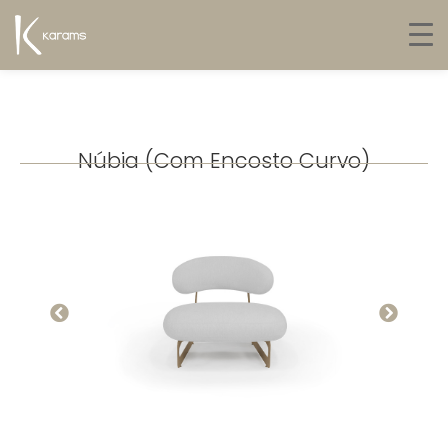
Núbia (Com Encosto Curvo)