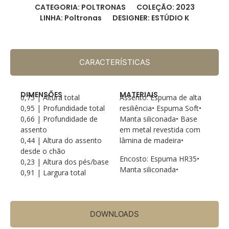
CATEGORIA: POLTRONAS
COLEÇÃO: 2023
LINHA: Poltronas
DESIGNER: ESTÚDIO K
CARACTERÍSTICAS
DIMENSÕES
MATERIAIS
0,75 | Altura total
Assento: Espuma de alta
0,95 | Profundidade total
resiliência• Espuma Soft•
0,66 | Profundidade de
Manta siliconada• Base
assento
em metal revestida com
0,44 | Altura do assento
lâmina de madeira•
desde o chão
Encosto: Espuma HR35•
0,23 | Altura dos pés/base
Manta siliconada•
0,91 | Largura total
DOWNLOADS