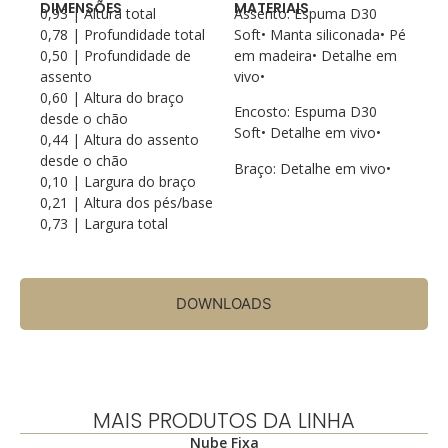
DIMENSÕES
MATERIAIS
0,93 | Altura total
Assento: Espuma D30
0,78 | Profundidade total
Soft• Manta siliconada• Pé
0,50 | Profundidade de
em madeira• Detalhe em
assento
vivo•
0,60 | Altura do braço
Encosto: Espuma D30
desde o chão
Soft• Detalhe em vivo•
0,44 | Altura do assento
desde o chão
Braço: Detalhe em vivo•
0,10 | Largura do braço
0,21 | Altura dos pés/base
0,73 | Largura total
DOWNLOADS
MAIS PRODUTOS DA LINHA
Nube Fixa