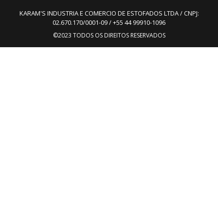
KARAM'S INDUSTRIA E COMERCIO DE ESTOFADOS LTDA / CNPJ:
02.670.170/0001-09 / +55 44 99910-1096
©2023 TODOS OS DIREITOS RESERVADOS