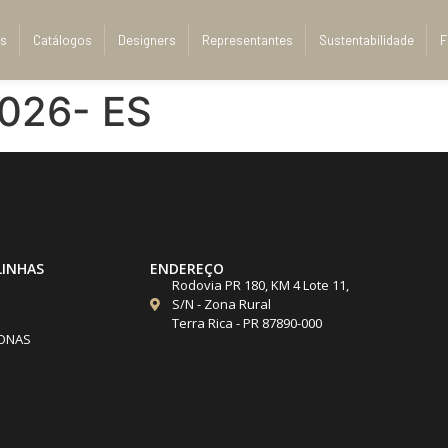
s
Catálogos
Designers
Representantes
Sustentabilidade
F
2026- ES
LINHAS
ENDEREÇO
Rodovia PR 180, KM 4 Lote 11,
S/N - Zona Rural
Terra Rica - PR 87890-000
ONAS