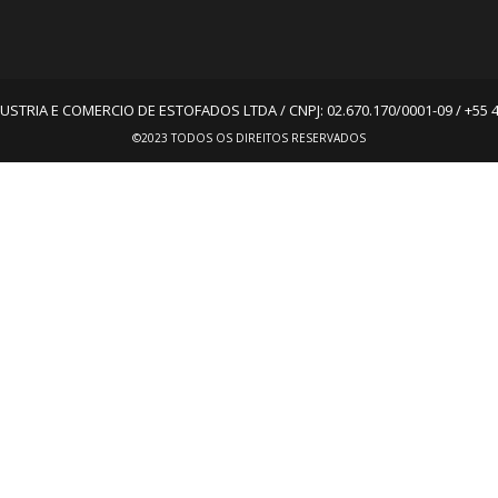
STRIA E COMERCIO DE ESTOFADOS LTDA / CNPJ: 02.670.170/0001-09 / +55 
©2023 TODOS OS DIREITOS RESERVADOS