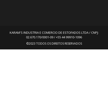
KARAM'S INDUSTRIA E COMERCIO DE ESTOFADOS LTDA / CNPJ:
02.670.170/0001-09 / +55 44 99910-1096
©2023 TODOS OS DIREITOS RESERVADOS