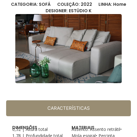
CATEGORIA: SOFÁ
COLEÇÃO: 2022
LINHA: Home
DESIGNER: ESTÚDIO K
CARACTERÍSTICAS
DIMENSÕES
MATERIAIS
0,52 | Altura total
Assento: Assento retrátil•
1,78 | Profundidade total
Mola espiral• Percinta