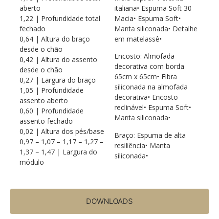
aberto
italiana• Espuma Soft 30
1,22 | Profundidade total
Macia• Espuma Soft•
fechado
Manta siliconada• Detalhe
0,64 | Altura do braço
em matelassê•
desde o chão
Encosto: Almofada
0,42 | Altura do assento
decorativa com borda
desde o chão
65cm x 65cm• Fibra
0,27 | Largura do braço
siliconada na almofada
1,05 | Profundidade
decorativa• Encosto
assento aberto
reclinável• Espuma Soft•
0,60 | Profundidade
Manta siliconada•
assento fechado
0,02 | Altura dos pés/base
Braço: Espuma de alta
0,97 – 1,07 – 1,17 – 1,27 –
resiliência• Manta
1,37 – 1,47 | Largura do
siliconada•
módulo
DOWNLOADS