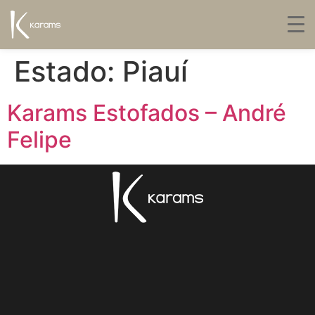
Estado:
Piauí
Karams Estofados – André
Felipe