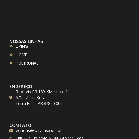
NOSSAS LINHAS
LIVING
HOME
POLTRONAS
ENDEREÇO
Rodovia PR 180, KM 4 Lote 11,
S/N - Zona Rural
Terra Rica - PR 87890-000
CONTATO
vendas@karams.com.br
+55 44 3142-2049 // +55 44 3441-1908